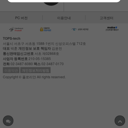
PC 버전
이용안내
고객센터
TOPS-tech
서울시 서초구 서초동 1588-1번지 신성오피스텔 712호
대표
박훈
개인정보 보호 책임자
김윤전
통신판매업신고번호
서초 제02868호
사업자 등록번호
210-05-15385
전화
02-3487-6080
팩스
02-3487-0170
이용약관
개인정보처리방침
Copyright © 플로리안 All rights reserved.