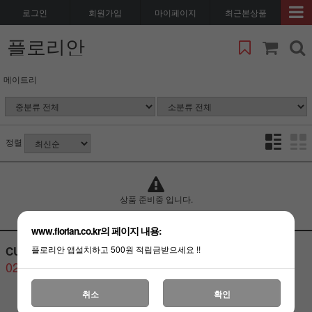
로그인
회원가입
마이페이지
최근본상품
플로리안
메이트리
정렬
상품 준비중 입니다.
www.florian.co.kr의 페이지 내용:
CUSTOMER CENTER
BANK ACCOUNT
플로리안 앱설치하고 500원 적립금받으세요 !!
02-3487-6080
취소
확인
고객센터
연결하기