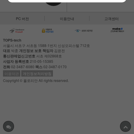
PC 버전
이용안내
고객센터
TOPS-tech
서울시 서초구 서초동 1588-1번지 신성오피스텔 712호
대표
박훈
개인정보 보호 책임자
김윤전
통신판매업신고번호
서초 제02868호
사업자 등록번호
210-05-15385
전화
02-3487-6080
팩스
02-3487-0170
이용약관
개인정보처리방침
Copyright © 플로리안 All rights reserved.