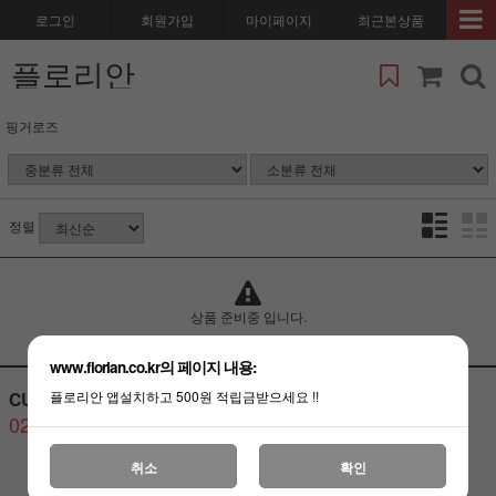
로그인
회원가입
마이페이지
최근본상품
플로리안
핑거로즈
정렬
상품 준비중 입니다.
www.florian.co.kr의 페이지 내용:
CUSTOMER CENTER
BANK ACCOUNT
플로리안 앱설치하고 500원 적립금받으세요 !!
02-3487-6080
취소
확인
고객센터
연결하기