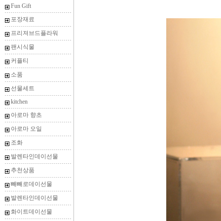
Fun Gift
포장재료
프리져브드플라워
팬시식물
커플티
소품
선물세트
kitchen
아로마 향초
아로마 오일
조화
발렌타인데이선물
추천상품
빼빼로데이선물
발렌타인데이선물
화이트데이선물