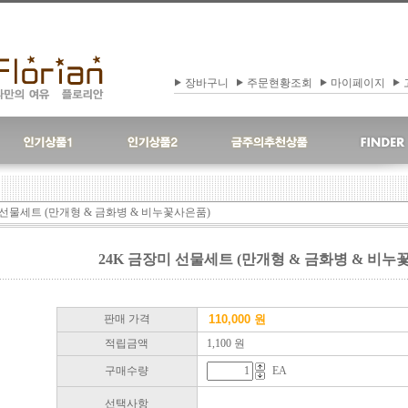
장바구니
주문현황조회
마이페이지
 선물세트 (만개형 & 금화병 & 비누꽃사은품)
24K 금장미 선물세트 (만개형 & 금화병 & 비누
판매 가격
110,000
원
적립금액
1,100 원
구매수량
EA
선택사항