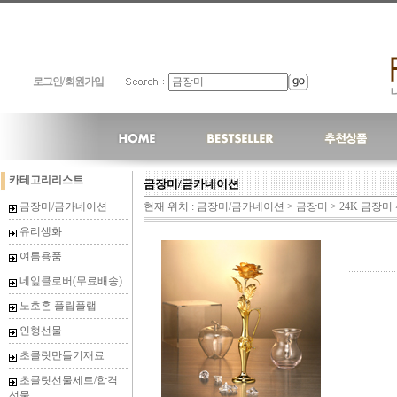
로그인
/
회원가입
카테고리리스트
금장미/금카네이션
금장미/금카네이션
현재 위치 :
금장미/금카네이션
>
금장미
>
24K 금장미
유리생화
여름용품
네잎클로버(무료배송)
노호혼 플립플랩
인형선물
초콜릿만들기재료
초콜릿선물세트/합격
선물