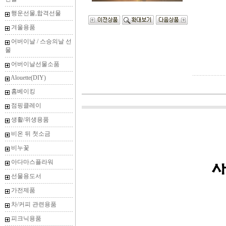
행운선물,합격선물
겨울용품
어버이날 / 스승의날 선
물
어버이날선물소품
Alouette(DIY)
홈베이킹
점핑클레이
생활/위생용품
비온 뒤 첫소금
비누꽃
아다마스플라워
선물용도서
가전제품
차/커피 관련용품
피크닉용품