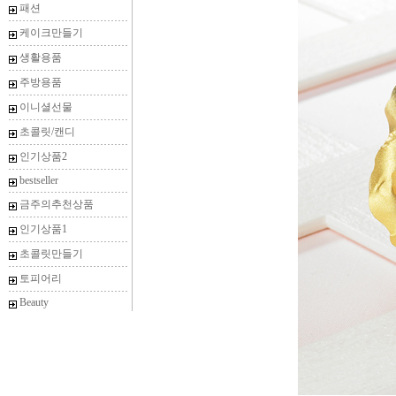
패션
케이크만들기
생활용품
주방용품
이니셜선물
초콜릿/캔디
인기상품2
bestseller
금주의추천상품
인기상품1
초콜릿만들기
토피어리
Beauty