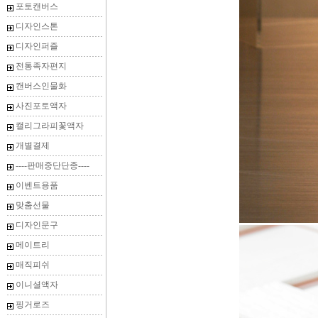
포토캔버스
디자인스톤
디자인퍼즐
전통족자편지
캔버스인물화
사진포토액자
캘리그라피꽃액자
개별결제
----판매중단단종----
이벤트용품
맞춤선물
디자인문구
메이트리
매직피쉬
이니셜액자
핑거로즈