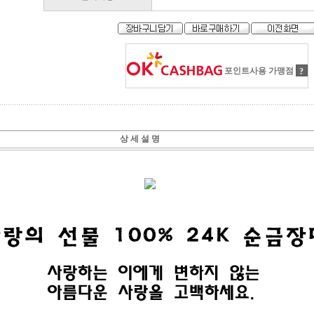
포인트사용 가맹점
?
상 세 설 명