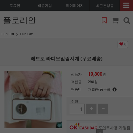
로그인
회원가입
마이페이지
최근본상품
플로리안
Fun Gift
Fun Gift
0
레트로 라디오알람시계 (무료배송)
19,800
상품가
원
적립금
290원
배송비
개별(단품무료)
수량
포인트사용 가맹점